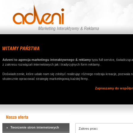
Adveni to agencja marketingu interaktywnego & reklamy
typu full service, świadcząca
z zakresu rozwiązań internetowych jak i tradycyjnych form reklamy.
Doświadczenie, które udało nam się zdobyć realizując różnego rodzaju kreacje, pozwala 
skutecznie opracować strategię marketingową każdej firmy.
Zapraszamy do współpr
Tworzenie stron internetowych
Zakres prac: