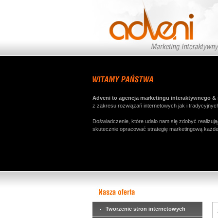
Adveni to agencja marketingu interaktywnego &
z zakresu rozwiązań internetowych jak i tradycyjnyc
Doświadczenie, które udało nam się zdobyć realizuj
skutecznie opracować strategię marketingową każdej
Tworzenie stron internetowych