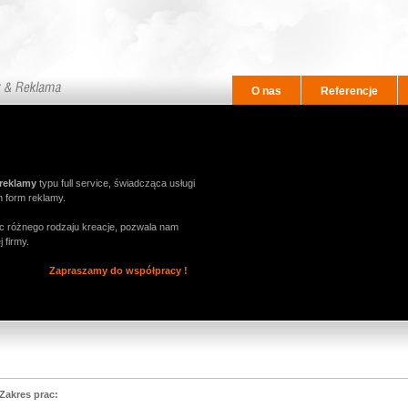
O nas
Referencje
 reklamy
typu full service, świadcząca usługi
h form reklamy.
ąc różnego rodzaju kreacje, pozwala nam
 firmy.
Zapraszamy do współpracy !
Zakres prac: