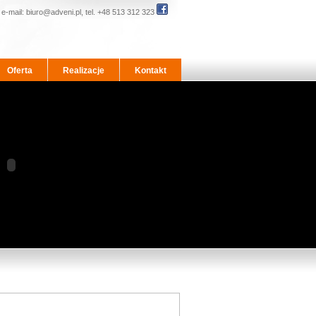
e-mail:
biuro@adveni.pl
, tel. +48 513 312 323
Oferta
Realizacje
Kontakt