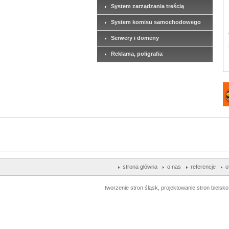
System zarządzania treścią
System komisu samochodowego
Serwery i domeny
Reklama, poligrafia
strona główna
o nas
referencje
o
tworzenie stron śląsk, projektowanie stron bielsko